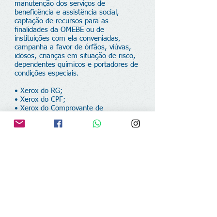
manutenção dos serviços de
beneficência e assistência social,
captação de recursos para as
finalidades da OMEBE ou de
instituições com ela conveniadas,
campanha a favor de órfãos, viúvas,
idosos, crianças em situação de risco,
dependentes químicos e portadores de
condições especiais.
• Xerox do RG;
• Xerox do CPF;
• Xerox do Comprovante de
Residência;
• 1 foto 3x4;
• Formulário de Inscrição de
Associado OMEBE devidamente
preenchido e Assinado.
Fale conosco
OMEBE - Ordem dos Ministros
Evangélicos no Brasil e no Exterior