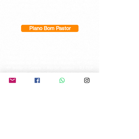
Caso deseje ser sócio apenas do Plano Bom
Pastor e aproveitar os Benefícios para manter
você e sua família protegida. Clique Abaixo.
Plano Bom Pastor
Toda documentação solicitada deverá ser
entregue para a Secretaria da OMEBE
localizada na Av. Marechal Floriano, nº 143,
4º andar – Centro – Rio de Janeiro – RJ CEP
20080-005
ou enviada pelo correio, sempre
em carta registrada, ou ainda, para o
WhatsApp
(21) 97315-4857
ou para o e-
mail:
omebenacional@hotmail.com
. Atenção:
Os documentos deverão ser digitalizados e
salvos em PDF, não aceitaremos fotos.
Fale conosco
OMEBE - Ordem dos Ministros