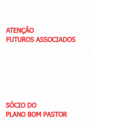
cobrança também seguirá via e-mail e SMS.
O Pagamento poderá ser por carnê, boleto
bancário, PIX, cartão de crédito ou débito.
ATENÇÃO
FUTUROS ASSOCIADOS
Para os moradores do Rio de Janeiro, as
carteiras da OMEBE serão entregues
oficialmente nas reuniões que acontecem nas
terceiras quartas-feiras do mês, Verifique
calendário. Caso o proposto não possa
comparecer, Deverá enviar um representante
para receber a credencial com o Kit Boas
Vindas.
SÓCIO DO
PLANO BOM PASTOR