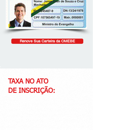
Renove Sua Carteira da OMEBE
TAXA NO ATO
DE INSCRIÇÃO:
O primeiro pagamento será o valor do “Plano”
Escolhido + R$ 25,00 (vinte e cinco reais)
referente a taxa de inscrição para confecção e
envio da carteira de sócio. O valor deverá ser
pago através de cobrança gerada após a
conclusão da inscrição pelo site. O link da