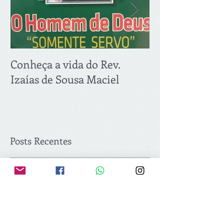
Posts Em Destaque
Conheça a vida do Rev.
PRIMEIRA RE
Izaías de Sousa Maciel
2018: 21.03
Posts Recentes