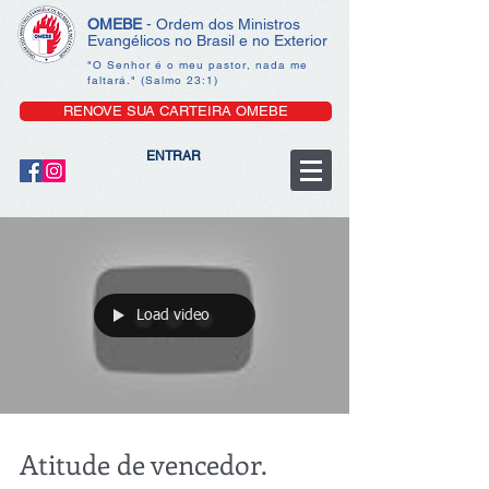
OMEBE
- Ordem dos Ministros
Evangélicos no Brasil e no Exterior
"O Senhor é o meu pastor, nada me
faltará." (Salmo 23:1)
RENOVE SUA CARTEIRA OMEBE
ENTRAR
Load video
Atitude de vencedor.