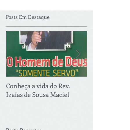
Posts Em Destaque
Conheça a vida do Rev.
PRIMEIRA RE
Izaías de Sousa Maciel
2018: 21.03