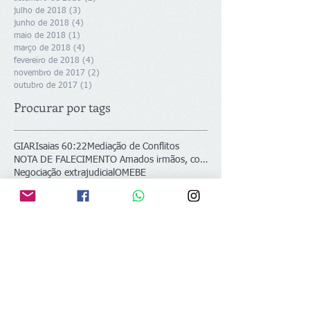
julho de 2018
(3)
3 posts
junho de 2018
(4)
4 posts
maio de 2018
(1)
1 post
março de 2018
(4)
4 posts
fevereiro de 2018
(4)
4 posts
novembro de 2017
(2)
2 posts
outubro de 2017
(1)
1 post
Procurar por tags
GIAR
Isaias 60:22
Mediação de Conflitos
NOTA DE FALECIMENTO Amados irmãos, colegas de líde
Negociação extrajudicial
OMEBE
Ordem dos Ministros Evangélicos no Brasil e no Ext
REV IZAIAS DE SOUSA MACIEL
Siga
Fale conosco