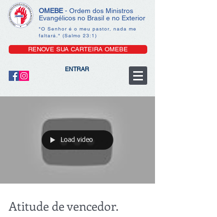
OMEBE
- Ordem dos Ministros
Evangélicos no Brasil e no Exterior
"O Senhor é o meu pastor, nada me
faltará." (Salmo 23:1)
RENOVE SUA CARTEIRA OMEBE
ENTRAR
Load video
Atitude de vencedor.