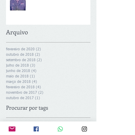
Arquivo
fevereiro de 2020
(2)
2 posts
outubro de 2018
(2)
2 posts
setembro de 2018
(2)
2 posts
julho de 2018
(3)
3 posts
junho de 2018
(4)
4 posts
maio de 2018
(1)
1 post
março de 2018
(4)
4 posts
fevereiro de 2018
(4)
4 posts
novembro de 2017
(2)
2 posts
outubro de 2017
(1)
1 post
Procurar por tags
GIAR
Isaias 60:22
Mediação de Conflitos
NOTA DE FALECIMENTO Amados irmãos, colegas de líde