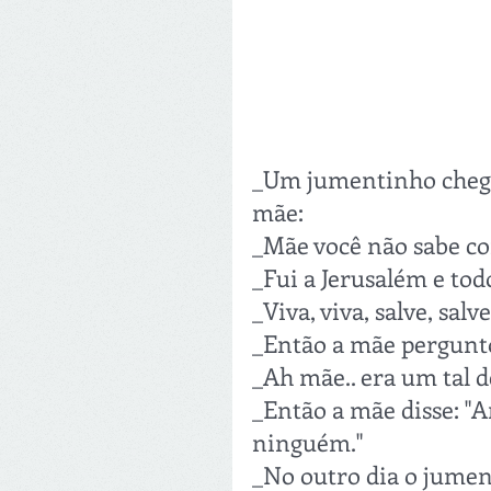
_Um jumentinho chegou
mãe:
_Mãe você não sabe co
_Fui a Jerusalém e to
_Viva, viva, salve, salve.
_Então a mãe pergunt
_Ah mãe.. era um tal de
_Então a mãe disse: "
ninguém."
_No outro dia o jument