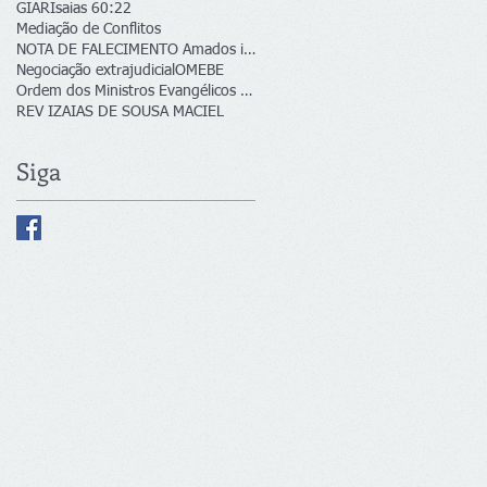
GIAR
Isaias 60:22
Mediação de Conflitos
NOTA DE FALECIMENTO Amados irmãos, colegas de líde
Negociação extrajudicial
OMEBE
Ordem dos Ministros Evangélicos no Brasil e no Ext
REV IZAIAS DE SOUSA MACIEL
Siga