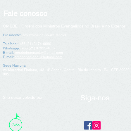
Fale conosco
OMEBE - Ordem dos Ministros Evangélicos no Brasil e no Exterior
Presidente:
Rev. Izaías de Souza Maciel
Telefone:
+55 (21)
3174-6690
Whatsapp:
+55 (21) 97315-4857
E-mail:
omebebompastor@gmail.com
E-mail:
omebenacional@hotmail.com
Sede Nacional
Av. Marechal Floriano,143 - 4º Andar - Centro
- Rio de Janeiro - RJ - CEP 20080-
005
Siga-nos
Site desenvolvido por