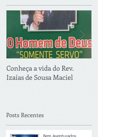
Conheça a vida do Rev.
PRIMEIRA RE
Izaías de Sousa Maciel
2018: 21.03
Posts Recentes
Bem Aventurados