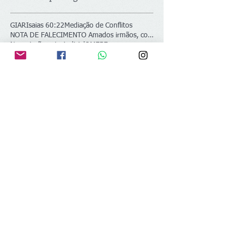
GIAR
Isaias 60:22
Mediação de Conflitos
NOTA DE FALECIMENTO Amados irmãos, colegas de líde
Negociação extrajudicial
OMEBE
Ordem dos Ministros Evangélicos no Brasil e no Ext
REV IZAIAS DE SOUSA MACIEL
Siga
Fale conosco
OMEBE - Ordem dos Ministros
Evangélicos no Brasil e no Exterior