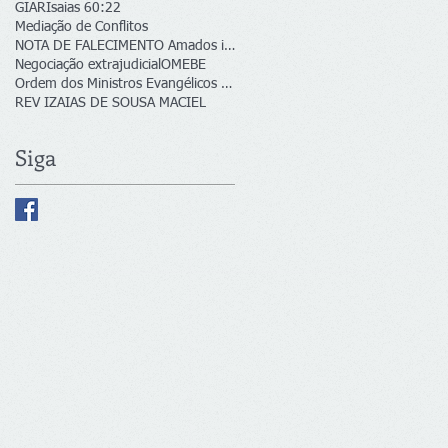
GIAR
Isaias 60:22
Mediação de Conflitos
NOTA DE FALECIMENTO Amados irmãos, colegas de líde
Negociação extrajudicial
OMEBE
Ordem dos Ministros Evangélicos no Brasil e no Ext
REV IZAIAS DE SOUSA MACIEL
Siga