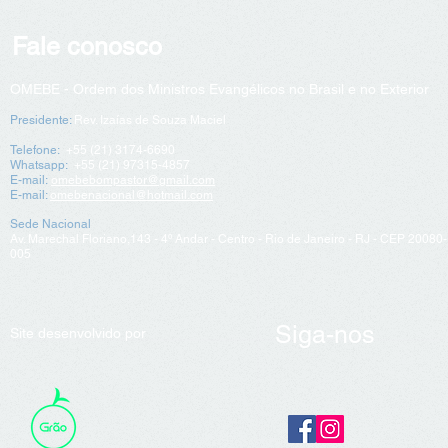
Fale conosco
OMEBE - Ordem dos Ministros Evangélicos no Brasil e no Exterior
Presidente:
Rev. Izaías de Souza Maciel
Telefone:
+55 (21)
3174-6690
Whatsapp:
+55 (21) 97315-4857
E-mail:
omebebompastor@gmail.com
E-mail:
omebenacional@hotmail.com
Sede Nacional
Av. Marechal Floriano,143 - 4º Andar - Centro
- Rio de Janeiro - RJ - CEP 20080-
005
Siga-nos
Site desenvolvido por